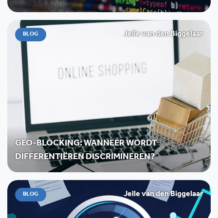
Jelle van den Biggelaar
BLOG
GEO-BLOCKING: WANNEER WORDT
DIFFERENTIËREN DISCRIMINEREN?
Jelle van den Biggelaar
BLOG