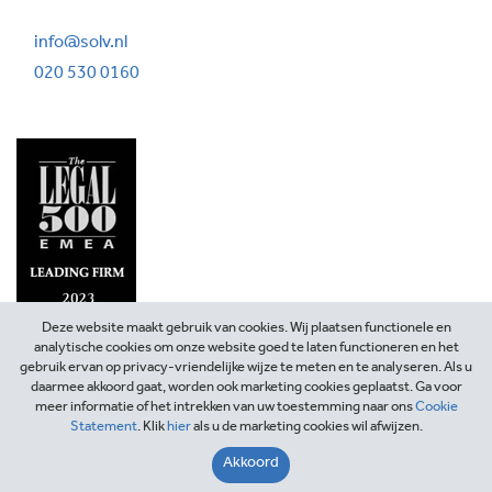
info@solv.nl
020 530 0160
Deze website maakt gebruik van cookies. Wij plaatsen functionele en
analytische cookies om onze website goed te laten functioneren en het
gebruik ervan op privacy-vriendelijke wijze te meten en te analyseren. Als u
daarmee akkoord gaat, worden ook marketing cookies geplaatst. Ga voor
meer informatie of het intrekken van uw toestemming naar ons
Cookie
Statement
. Klik
hier
als u de marketing cookies wil afwijzen.
©2026 SOLV Advocaten
Akkoord