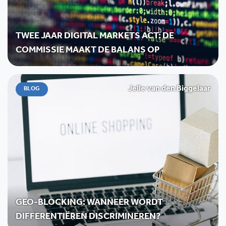
TWEE JAAR DIGITAL MARKETS ACT: DE
COMMISSIE MAAKT DE BALANS OP
Jelle van den Biggelaar
BLOG
GEO-BLOCKING: WANNEER WORDT
DIFFERENTIËREN DISCRIMINEREN?