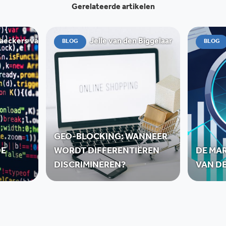
Gerelateerde artikelen
ckers van de Graaff
Jelle van den Biggelaar
BLOG
BLOG
GEO-BLOCKING: WANNEER
DE
WORDT DIFFERENTIËREN
DE MA
DISCRIMINEREN?
VAN D