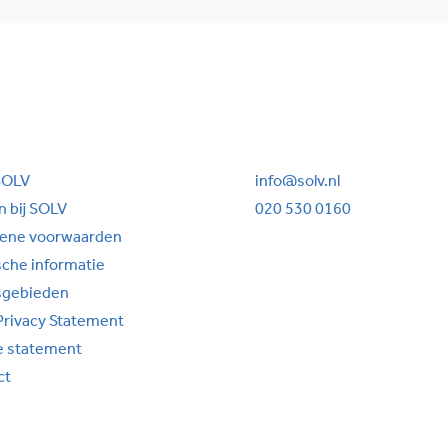
SOLV
info@solv.nl
 bij SOLV
020 530 0160
ene voorwaarden
sche informatie
sgebieden
Privacy Statement
e statement
ct