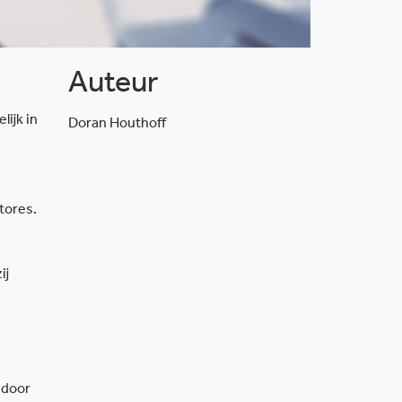
Auteur
ijk in
Doran Houthoff
tores.
ij
 door