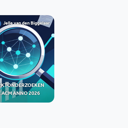
Jelle van den Biggelaar
RKTONDERZOEKEN
E ACM ANNO 2026