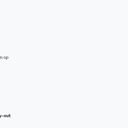
en op
ay-out