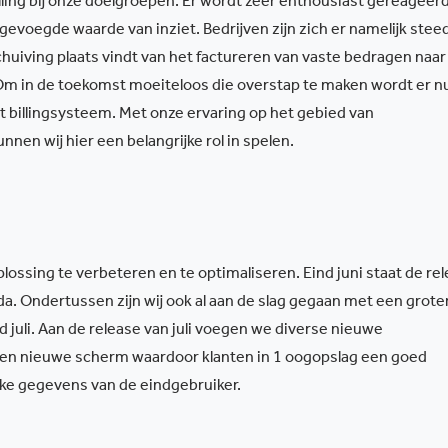
ling bij onze doelgroepen. Er wordt zeer enthousiast gereageer
evoegde waarde van inziet. Bedrijven zijn zich er namelijk stee
huiving plaats vindt van het factureren van vaste bedragen naar
m in de toekomst moeiteloos die overstap te maken wordt er nu
 billingsysteem. Met onze ervaring op het gebied van
nen wij hier een belangrijke rol in spelen.
lossing te verbeteren en te optimaliseren. Eind juni staat de re
nda. Ondertussen zijn wij ook al aan de slag gegaan met een grote
d juli. Aan de release van juli voegen we diverse nieuwe
een nieuwe scherm waardoor klanten in 1 oogopslag een goed
ijke gegevens van de eindgebruiker.