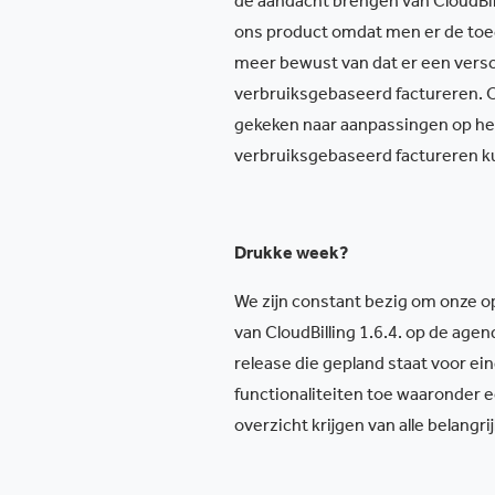
de aandacht brengen van CloudBil
ons product omdat men er de toeg
meer bewust van dat er een versc
verbruiksgebaseerd factureren. O
gekeken naar aanpassingen op het
verbruiksgebaseerd factureren kun
Drukke week?
We zijn constant bezig om onze op
van CloudBilling 1.6.4. op de age
release die gepland staat voor ein
functionaliteiten toe waaronder 
overzicht krijgen van alle belangr