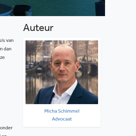
Auteur
sis van
en dan
ze
Micha Schimmel
Advocaat
 onder
schimmel@solv.nl