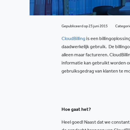
Gepubliceerd op 23 juni 2015
Categor
CloudBilling
is een billingoplossi
daadwerkelijk gebruik.
De billing
alleen maar factureren. CloudBill
informatie kan gebruikt worden o
gebruiksgedrag van klanten te mo
Hoe gaat het?
Heel goed! Naast dat we constant