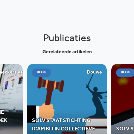
Publicaties
Gerelateerde artikelen
ckers van de Graaff
Douwe
BLOG
BLOG
IE
OEK
SOLV STAAT STICHTING
-
ICAM BIJ IN COLLECTIEVE
SOLV S