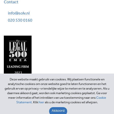
Contact
info@solv.nl
020 530 0160
Deze website maakt gebruik van cookies. Wij plaatsen functionele en
analytische cookies om onze website goed te laten functioneren en het
gebruik ervan op privacy-vriendelijke wijze te meten en te analyseren. Als u
daarmee akkoord gaat, worden ook marketing cookies geplaatst. Ga voor
meer informatie of het intrekken van uw toestemming naar ons
Cookie
Statement
. Klik
hier
als u de marketing cookies wil afwijzen.
©2026 SOLV Advocaten
Akkoord