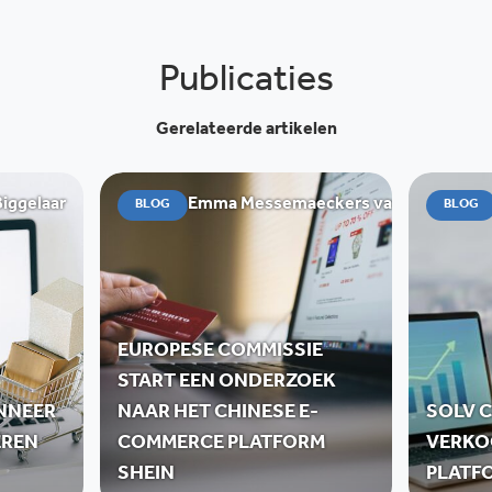
Publicaties
Gerelateerde artikelen
Biggelaar
Emma Messemaeckers van de Graaff
BLOG
BLOG
EUROPESE COMMISSIE
START EEN ONDERZOEK
NNEER
NAAR HET CHINESE E-
SOLV C
ËREN
COMMERCE PLATFORM
VERKO
SHEIN
PLATF