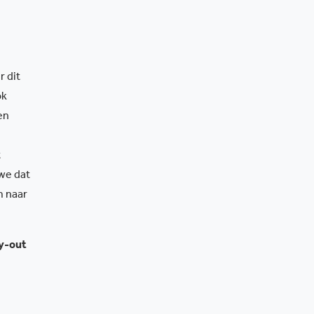
r dit
ok
en
t
 we dat
m naar
ay-out