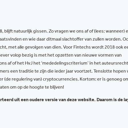
blijft natuurlijk gissen. Zo vragen we ons af of (lees: wanneer) e
laatsvinden en wie daar ditmaal slachtoffer van zullen worden. O
cht, met alle gevolgen van dien. Voor Fintechs wordt 2018 ook e
ever volop bezig is met het opzetten van nieuwe vormen van
ns af of het HvJ het ‘mededelingscriterium’ in het auteursrech
mers een traditie te zijn die ieder jaar voortzet. Tenslotte hopen
over (de regulering van) cryptocurrencies. Kortom: er is genoeg o
 gaten om op de hoogte te blijven!
teerd uit een oudere versie van deze website. Daarom is de l