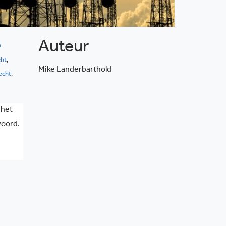
Auteur
h
ht
,
Mike Landerbarthold
echt
,
 het
woord.