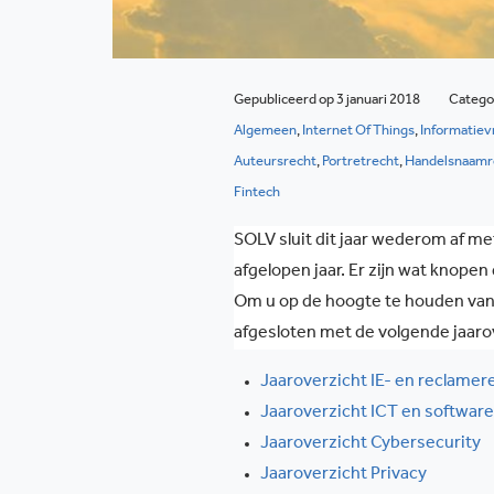
Gepubliceerd op 3 januari 2018
Catego
Algemeen
,
Internet Of Things
,
Informatievr
Auteursrecht
,
Portretrecht
,
Handelsnaamr
Fintech
SOLV sluit dit jaar wederom af m
afgelopen jaar. Er zijn wat knopen
Om u op de hoogte te houden van a
afgesloten met de volgende jaaro
Jaaroverzicht IE- en reclamer
Jaaroverzicht ICT en software
Jaaroverzicht Cybersecurity
Jaaroverzicht Privacy