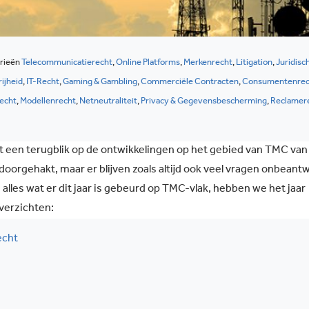
rieën
Telecommunicatierecht
,
Online Platforms
,
Merkenrecht
,
Litigation
,
Juridisc
ijheid
,
IT-Recht
,
Gaming & Gambling
,
Commerciële Contracten
,
Consumentenrec
echt
,
Modellenrecht
,
Netneutraliteit
,
Privacy & Gegevensbescherming
,
Reclamer
et een terugblik op de ontwikkelingen op het gebied van TMC van
 doorgehakt, maar er blijven zoals altijd ook veel vragen onbeant
lles wat er dit jaar is gebeurd op TMC-vlak, hebben we het jaar
verzichten:
echt