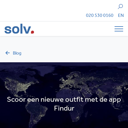
Zoeken
020 530 0160
EN
Tog
Blog
Scoor een nieuwe outfit met de app
Findur