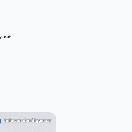
020 530 0160
ay-out
Jelle van den Biggelaar