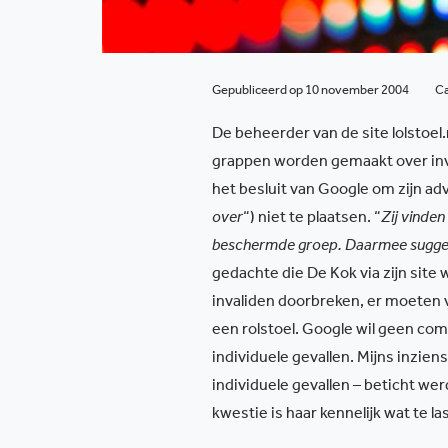
Gepubliceerd op 10 november 2004
C
De beheerder van de site lolstoel.
grappen worden gemaakt over inval
het besluit van Google om zijn ad
over
“) niet te plaatsen. “
Zij vinden
beschermde groep. Daarmee suggeree
gedachte die De Kok via zijn site 
invaliden doorbreken, er moete
een rolstoel. Google wil geen c
individuele gevallen. Mijns inziens
individuele gevallen – beticht we
kwestie is haar kennelijk wat te la