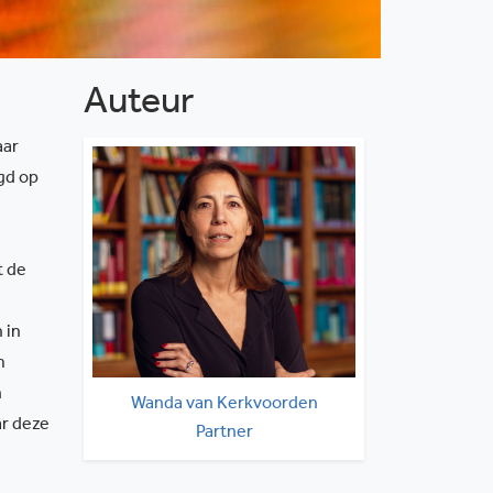
Auteur
aar
gd op
st de
 in
m
n
Wanda van Kerkvoorden
ar deze
Partner
kerkvoorden@solv.nl