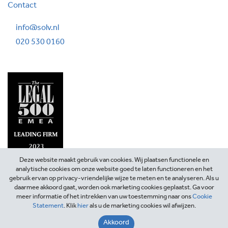
Contact
info@solv.nl
020 530 0160
Deze website maakt gebruik van cookies. Wij plaatsen functionele en
analytische cookies om onze website goed te laten functioneren en het
gebruik ervan op privacy-vriendelijke wijze te meten en te analyseren. Als u
daarmee akkoord gaat, worden ook marketing cookies geplaatst. Ga voor
meer informatie of het intrekken van uw toestemming naar ons
Cookie
Statement
. Klik
hier
als u de marketing cookies wil afwijzen.
©2026 SOLV Advocaten
Akkoord