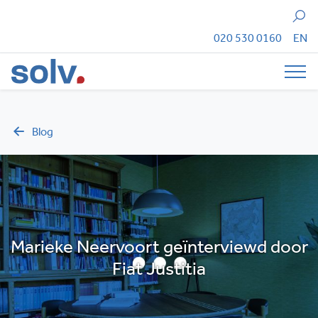
Zoeken
020 530 0160
EN
Tog
Blog
Marieke Neervoort geïnterviewd door
Fiat Justitia