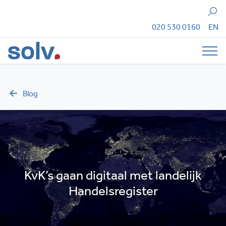
Zoeken
020 530 0160
EN
Tog
Blog
KvK’s gaan digitaal met landelijk
Handelsregister