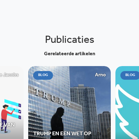
Publicaties
Gerelateerde artikelen
e Jacobs
Arno
BLOG
BLOG
E VAN
TRUMP EN EEN WET OP