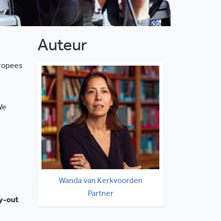
Auteur
uropees
We
Wanda van Kerkvoorden
Partner
ay-out
kerkvoorden@solv.nl