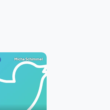
020 530 0160
Micha Schimmel