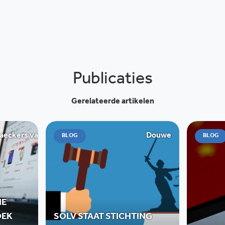
Publicaties
Gerelateerde artikelen
ckers van de Graaff
Douwe
BLOG
BLOG
IE
OEK
SOLV STAAT STICHTING