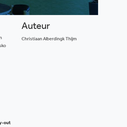
Auteur
n
Christiaan Alberdingk Thijm
sko
ay-out