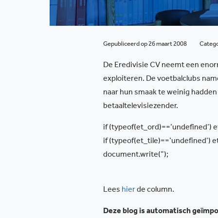
Gepubliceerd op 26 maart 2008
Categ
De Eredivisie CV neemt een enorm
exploiteren. De voetbalclubs name
naar hun smaak te weinig hadden 
betaaltelevisiezender.
if (typeof(et_ord)==’undefined’
if (typeof(et_tile)==’undefined’) e
document.write(”);
Lees
hier
de column.
Deze blog is automatisch geïmpor