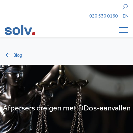
Zoeken
020 530 0160
EN
Tog
Blog
Afpersers dreigen met DDos-aanvallen