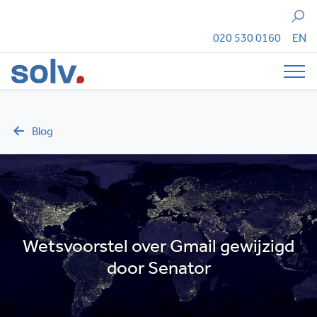
Zoeken
020 530 0160
EN
Tog
Blog
Wetsvoorstel over Gmail gewijzigd
door Senator