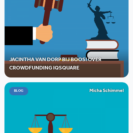
JACINTHA VAN DORP BIJ BOOS! OVER
CROWDFUNDING IQSQUARE
Micha Schimmel
BLOG