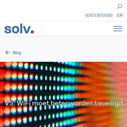
Zoeken
020 530 0160
EN
Tog
Blog
VS: WiFi moet beter worden beveiligd