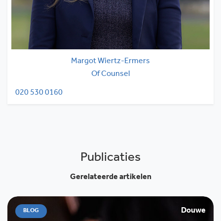
Margot Wiertz-Ermers
Of Counsel
020 530 0160
Publicaties
Gerelateerde artikelen
Douwe
BLOG