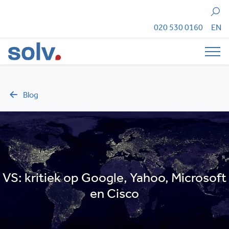
Zoeken
020 530 0160
EN
Tog
Blog
VS: kritiek op Google, Yahoo, Microsoft
en Cisco