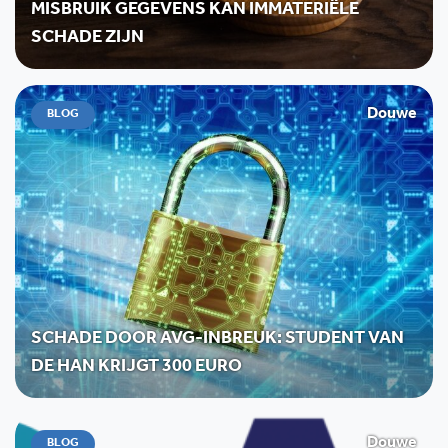
MISBRUIK GEGEVENS KAN IMMATERIËLE
SCHADE ZIJN
Douwe
BLOG
SCHADE DOOR AVG-INBREUK: STUDENT VAN
DE HAN KRIJGT 300 EURO
Douwe
BLOG