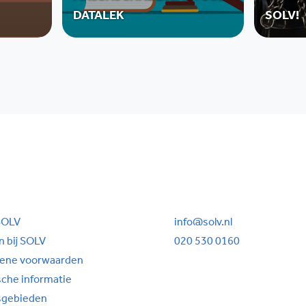
DATALEK
SOLV!
SOLV
info@solv.nl
 bij SOLV
020 530 0160
ene voorwaarden
sche informatie
sgebieden