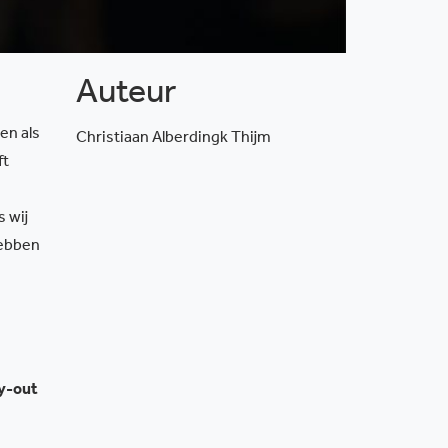
Auteur
en als
Christiaan Alberdingk Thijm
ft
s wij
hebben
ay-out