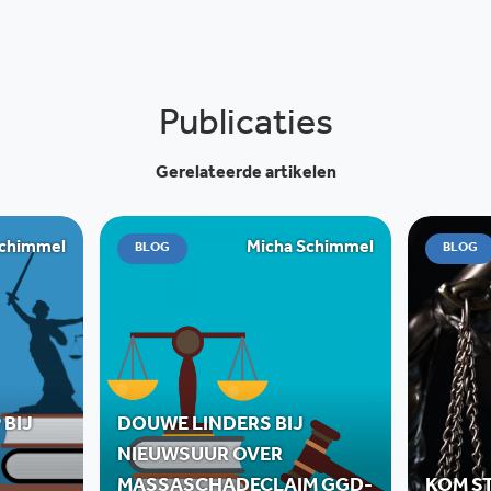
Publicaties
Gerelateerde artikelen
Schimmel
Micha Schimmel
BLOG
BLOG
 BIJ
DOUWE LINDERS BIJ
NIEUWSUUR OVER
MASSASCHADECLAIM GGD-
KOM ST