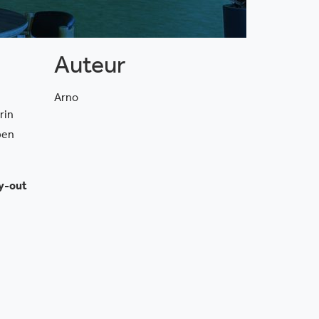
Auteur
Arno
rin
ben
ay-out