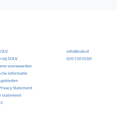
SOLV
info@solv.nl
 bij SOLV
020 530 0160
ene voorwaarden
sche informatie
sgebieden
Privacy Statement
e statement
ct