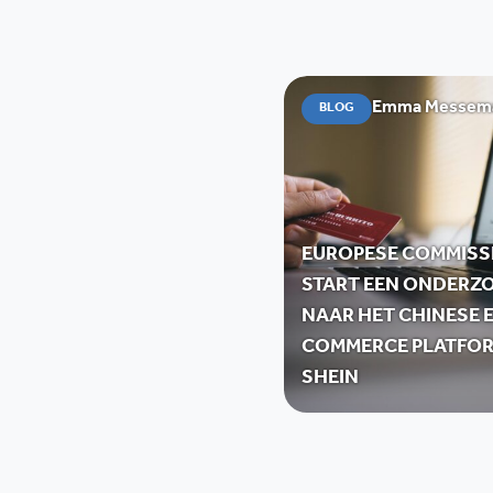
Emma Messemae
BLOG
EUROPESE COMMISS
START EEN ONDERZ
NAAR HET CHINESE E
COMMERCE PLATFO
SHEIN