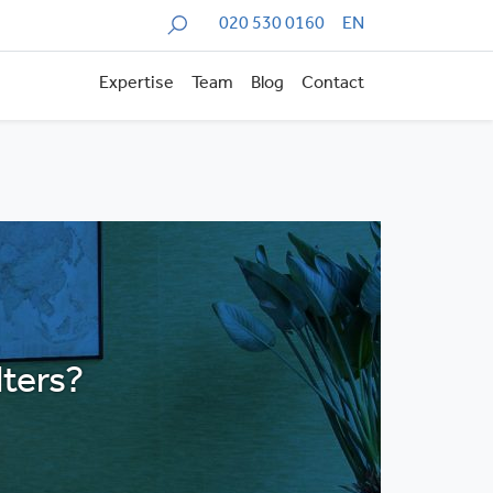
Zoeken
020 530 0160
EN
Expertise
Team
Blog
Contact
lters?