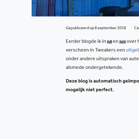
Gepubliceerd op 8 september 2018
Ca
Eerder blogde ik
in
juli
en
juni
over 
verscheen in
Tweakers een
uitgeb
onder andere uitspraken van auteu
alsmede
ondergetekende.
Deze blog is automatisch geïmpor
mogelijk niet perfect.