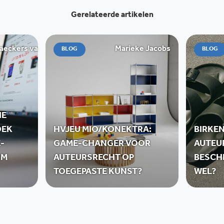
Gerelateerde artikelen
ckers van de Graaff
Marieke Jacobs
BLOG
BLOG
IE
OEK
HVJEU MIO/KONEKTRA:
BIRKE
-
GAME-CHANGER VOOR
AUTEU
RM
AUTEURSRECHT OP
BESCH
TOEGEPASTE KUNST?
WEL?