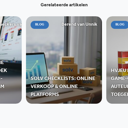
Gerelateerde artikelen
ckers van de Graaff
Berend van Unnik
BLOG
BLOG
IE
OEK
HVJEU
-
SOLV CHECKLISTS: ONLINE
GAME-
RM
VERKOOP & ONLINE
AUTEU
PLATFORMS
TOEGE