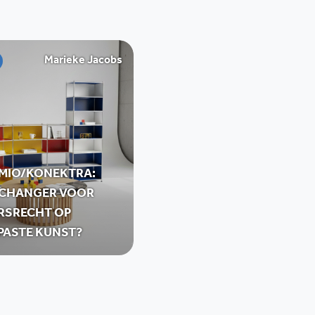
Marieke Jacobs
 MIO/KONEKTRA:
CHANGER VOOR
RSRECHT OP
PASTE KUNST?