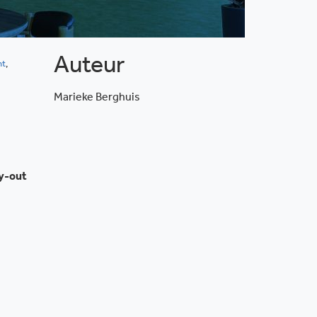
Auteur
ht
,
Marieke Berghuis
ay-out