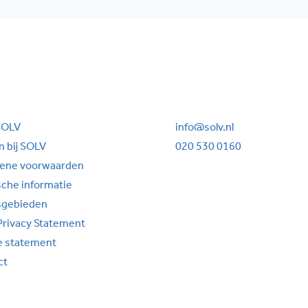
SOLV
info@solv.nl
 bij SOLV
020 530 0160
ene voorwaarden
sche informatie
sgebieden
Privacy Statement
e statement
ct