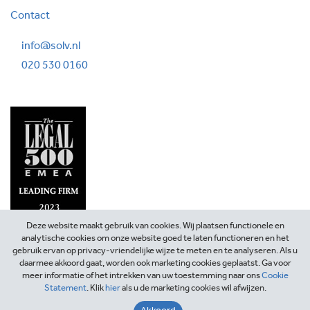
Contact
info@solv.nl
020 530 0160
Deze website maakt gebruik van cookies. Wij plaatsen functionele en
analytische cookies om onze website goed te laten functioneren en het
gebruik ervan op privacy-vriendelijke wijze te meten en te analyseren. Als u
daarmee akkoord gaat, worden ook marketing cookies geplaatst. Ga voor
meer informatie of het intrekken van uw toestemming naar ons
Cookie
Statement
. Klik
hier
als u de marketing cookies wil afwijzen.
©2026 SOLV Advocaten