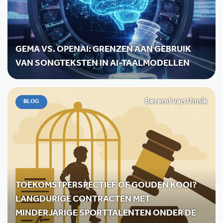
GEMA VS. OPENAI: GRENZEN AAN GEBRUIK
VAN SONGTEKSTEN IN AI-TAALMODELLEN
Berend van Unnik
BLOG
TOEKOMSTPERSPECTIEF OF GOUDEN KOOI?
LANGDURIGE CONTRACTEN MET
MINDERJARIGE SPORTTALENTEN ONDER DE