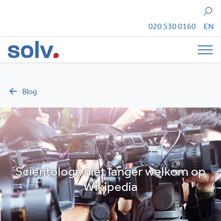
Zoeken
020 530 0160
EN
Tog
Blog
Scientology niet langer welkom op
Wikipedia