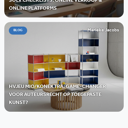
SOLV CHECKLISTS: ONLINE VERKOOP &
ONLINE PLATFORMS
Marieke Jacobs
BLOG
HVJEU MIO/KONEKTRA: GAME-CHANGER
VOOR AUTEURSRECHT OP TOEGEPASTE
KUNST?