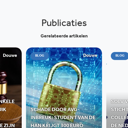
Publicaties
Gerelateerde artikelen
Douwe
Douwe
BLOG
BLOG
ENKELE
SOLV 
UIK
SCHADE DOOR AVG-
STICHT
INBREUK: STUDENT VAN DE
COLLEC
E ZIJN
HAN KRIJGT 300 EURO
DE NE