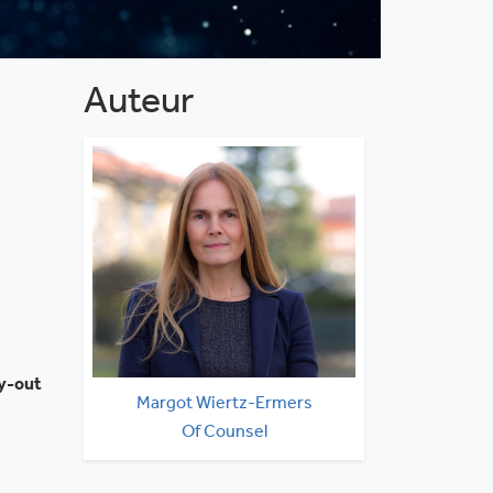
Auteur
ay-out
Margot Wiertz-Ermers
Of Counsel
020 530 0160