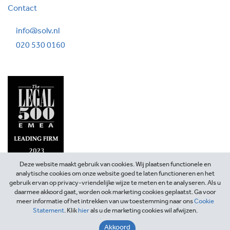
Contact
info@solv.nl
020 530 0160
Deze website maakt gebruik van cookies. Wij plaatsen functionele en
analytische cookies om onze website goed te laten functioneren en het
gebruik ervan op privacy-vriendelijke wijze te meten en te analyseren. Als u
daarmee akkoord gaat, worden ook marketing cookies geplaatst. Ga voor
meer informatie of het intrekken van uw toestemming naar ons
Cookie
Statement
. Klik
hier
als u de marketing cookies wil afwijzen.
©2026 SOLV Advocaten
Akkoord