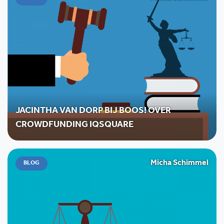
JACINTHA VAN DORP BIJ BOOS! OVER
CROWDFUNDING IQSQUARE
Micha Schimmel
BLOG