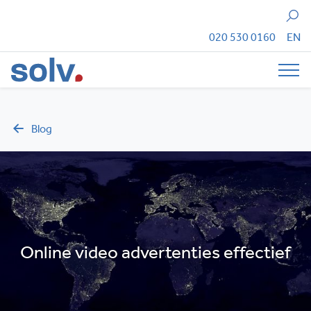
Zoeken
020 530 0160
EN
Tog
Blog
Online video advertenties effectief