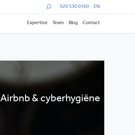
Zoeken
020 530 0160
EN
Expertise
Team
Blog
Contact
 Airbnb & cyberhygiëne