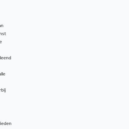
an
nst
e
tleend
lle
bij
bieden