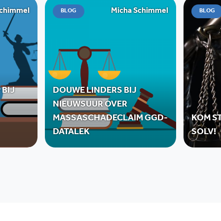
Schimmel
Micha Schimmel
BLOG
BLOG
 BIJ
DOUWE LINDERS BIJ
NIEUWSUUR OVER
MASSASCHADECLAIM GGD-
KOM ST
DATALEK
SOLV!