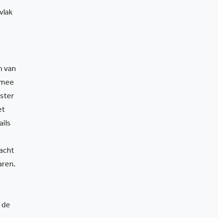
vlak
n van
rmee
ster
et
ails
racht
aren.
 de