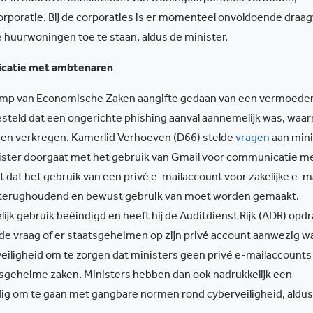
poratie. Bij de corporaties is er momenteel onvoldoende draag
e huurwoningen toe te staan, aldus de minister.
icatie met ambtenaren
 Kamp van Economische Zaken aangifte gedaan van een vermoede
steld dat een ongerichte phishing aanval aannemelijk was, waa
den verkregen. Kamerlid Verhoeven (D66) stelde
vragen
aan mini
ister doorgaat met het gebruik van Gmail voor communicatie m
 dat het gebruik van een privé e-mailaccount voor zakelijke e-m
ier terughoudend en bewust gebruik van moet worden gemaakt.
ijk gebruik beëindigd en heeft hij de Auditdienst Rijk (ADR) opd
e vraag of er staatsgeheimen op zijn privé account aanwezig w
sveiligheid om te zorgen dat ministers geen privé e-mailaccounts
tsgeheime zaken. Ministers hebben dan ook nadrukkelijk een
ig om te gaan met gangbare normen rond cyberveiligheid, aldus