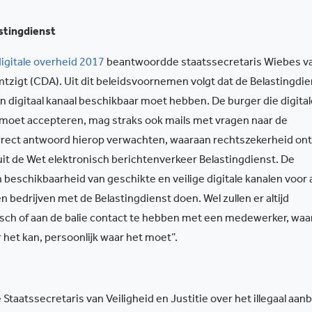
stingdienst
digitale overheid 2017
beantwoordde staatssecretaris Wiebes v
zigt (CDA). Uit dit beleidsvoornemen volgt dat de Belastingdie
 digitaal kanaal beschikbaar moet hebben. De burger die digital
 moet accepteren, mag straks ook mails met vragen naar de
orrect antwoord hierop verwachten, waaraan rechtszekerheid on
uit de Wet elektronisch berichtenverkeer Belastingdienst. De
beschikbaarheid van geschikte en veilige digitale kanalen voor a
bedrijven met de Belastingdienst doen. Wel zullen er altijd
isch of aan de balie contact te hebben met een medewerker, waar
r het kan, persoonlijk waar het moet”.
 Staatssecretaris van Veiligheid en Justitie over het illegaal aan