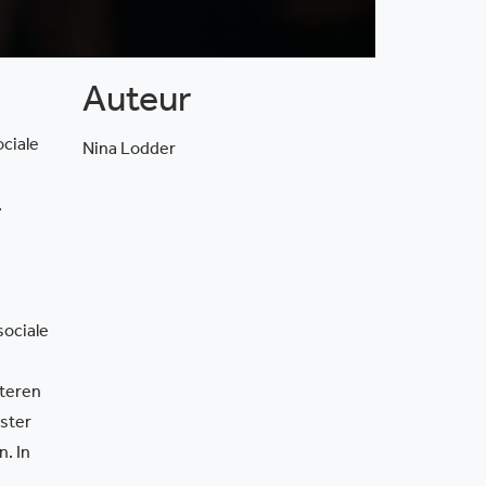
Auteur
ciale
Nina Lodder
.
ociale
iteren
ister
n. In