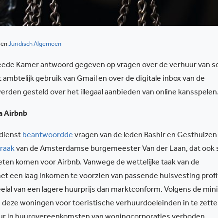
eën
Juridisch Algemeen
eede Kamer antwoord gegeven op vragen over de verhuur van so
ambtelijk gebruik van Gmail en over de digitale inbox van de
erden gesteld over het illegaal aanbieden van online kansspelen
a Airbnb
sdienst
beantwoordde
vragen van de leden Bashir en Gesthuizen
praak
van de Amsterdamse burgemeester Van der Laan, dat ook s
en komen voor Airbnb. Vanwege de wettelijke taak van de
 een laag inkomen te voorzien van passende huisvesting prof
elal van een lagere huurprijs dan marktconform. Volgens de min
om deze woningen voor toeristische verhuurdoeleinden in te zette
rhuur in huurovereenkomsten van woningcorporaties verboden,