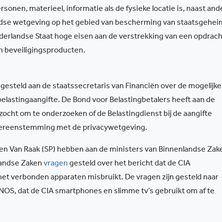
sonen, materieel, informatie als de fysieke locatie is, naast and
ndse wetgeving op het gebied van bescherming van staatsgehe
ederlandse Staat hoge eisen aan de verstrekking van een opdrach
an beveiligingsproducten.
gesteld aan de staatssecretaris van Financiën over de mogelijke
belastingaangifte. De Bond voor Belastingbetalers heeft aan de
ocht om te onderzoeken of de Belastingdienst bij de aangifte
overeenstemming met de privacywetgeving.
en Van Raak (SP) hebben aan de ministers van Binnenlandse Zak
nlandse Zaken
vragen
gesteld over het bericht dat de CIA
et verbonden apparaten misbruikt. De vragen zijn gesteld naar
 NOS, dat de CIA smartphones en slimme tv’s gebruikt om af te