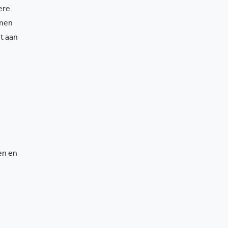
ere
imen
t aan
en en