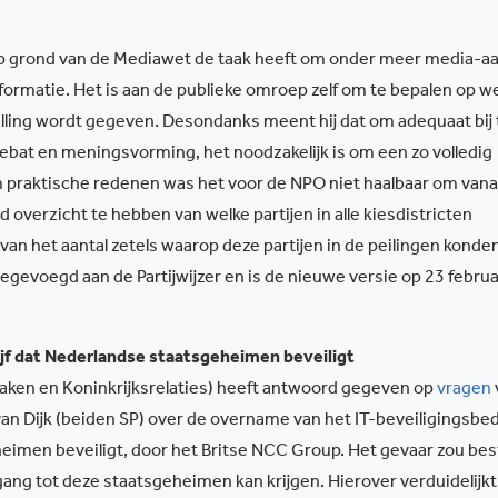
op grond van de Mediawet de taak heeft om onder meer media-a
nformatie. Het is aan de publieke omroep zelf om te bepalen op w
vulling wordt gegeven. Desondanks meent hij dat om adequaat bij 
ebat en meningsvorming, het noodzakelijk is om een zo volledig
m praktische redenen was het voor de NPO niet haalbaar om vana
ed overzicht te hebben van welke partijen in alle kiesdistricten
an het aantal zetels waarop deze partijen in de peilingen konde
oegevoegd aan de Partijwijzer en is de nieuwe versie op 23 februa
jf dat Nederlandse staatsgeheimen beveiligt
Zaken en Koninkrijksrelaties) heeft antwoord gegeven op
vragen
n Dijk (beiden SP) over de overname van het IT-beveiligingsbedr
heimen beveiligt, door het Britse NCC Group. Het gevaar zou be
ang tot deze staatsgeheimen kan krijgen. Hierover verduidelijkt