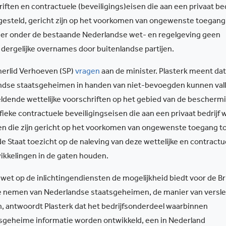
riften en contractuele (beveiligings)eisen die aan een privaat bed
gesteld, gericht zijn op het voorkomen van ongewenste toegang
u er onder de bestaande Nederlandse wet- en regelgeving geen
 dergelijke overnames door buitenlandse partijen.
merlid Verhoeven (SP)
vragen
aan de minister. Plasterk meent dat
andse staatsgeheimen in handen van niet-bevoegden kunnen vall
ldende wettelijke voorschriften op het gebied van de bescherm
eke contractuele beveiligingseisen die aan een privaat bedrijf
 en die zijn gericht op het voorkomen van ongewenste toegang t
e Staat toezicht op de naleving van deze wettelijke en contractu
wikkelingen in de gaten houden.
 wet op de inlichtingendiensten de mogelijkheid biedt voor de Br
te nemen van Nederlandse staatsgeheimen, de manier van versl
 antwoordt Plasterk dat het bedrijfsonderdeel waarbinnen
tsgeheime informatie worden ontwikkeld, een in Nederland