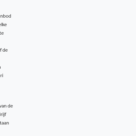
anbod
elke
te
f de
n
ri
van de
ijf
staan