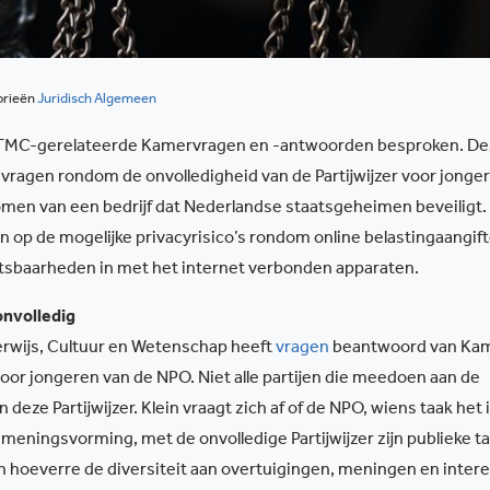
orieën
Juridisch Algemeen
s TMC-gerelateerde Kamervragen en -antwoorden besproken. De
agen rondom de onvolledigheid van de Partijwijzer voor jonge
omen van een bedrijf dat Nederlandse staatsgeheimen beveiligt.
en op de mogelijke privacyrisico’s rondom online belastingaangif
tsbaarheden in met het internet verbonden apparaten.
onvolledig
erwijs, Cultuur en Wetenschap heeft
vragen
beantwoord van Kam
 voor jongeren van de NPO. Niet alle partijen die meedoen aan de
eze Partijwijzer. Klein vraagt zich af of de NPO, wiens taak het 
 meningsvorming, met de onvolledige Partijwijzer zijn publieke t
n in hoeverre de diversiteit aan overtuigingen, meningen en inter