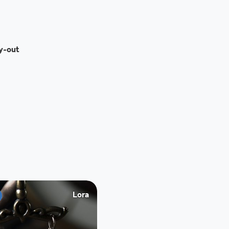
ay-out
Lora