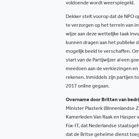
voldoende wordt weerspiegeld.
Dekker stelt voorop dat de NPO 
te verzorgen op het terrein van i
wijze aan deze wettelijke taak in
kunnen dragen aan het publieke d
mogelijk beeld te verschaffen. O
start van de Partijwijzer al een go
meedoen aan de verkiezingen en v
rekenen. Inmiddels zijn partijen t
2017 online gegaan.
Overname door Britten van bedri
Minister Plasterk (Binnenlandse 
Kamerleden Van Raak en Hasper va
Fox-IT, dat Nederlandse staatsge
dat de Britse geheime dienst toeg