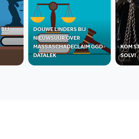
 BIJ
DOUWE LINDERS BIJ
NIEUWSUUR OVER
MASSASCHADECLAIM GGD-
KOM ST
DATALEK
SOLV!