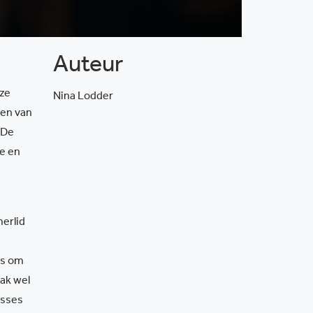
Auteur
ze
Nina Lodder
ren van
 De
te en
erlid
is om
aak wel
esses