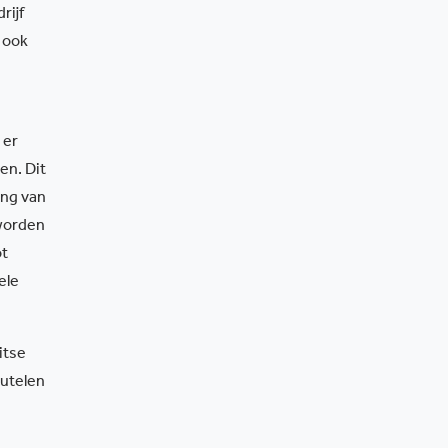
rijf
 ook
 er
en. Dit
ing van
 worden
ot
ele
itse
eutelen