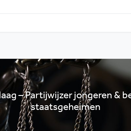
ag – Partijwijzer jongeren & b
staatsgeheimen