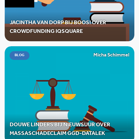
JACINTHA VAN DORP BIJ BOOS! OVER
CROWDFUNDING IQSQUARE
Micha Schimmel
BLOG
DOUWE LINDERS BIJ NIEUWSUUR OVER
MASSASCHADECLAIM GGD-DATALEK