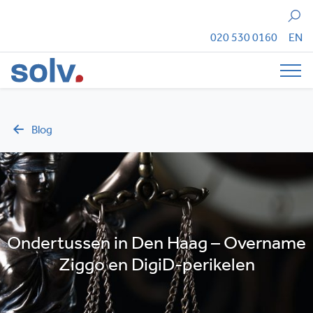
Zoeken
020 530 0160
EN
Tog
Blog
Ondertussen in Den Haag – Overname
Ziggo en DigiD-perikelen