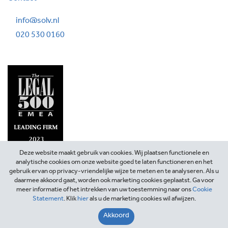
info@solv.nl
020 530 0160
Deze website maakt gebruik van cookies. Wij plaatsen functionele en
analytische cookies om onze website goed te laten functioneren en het
gebruik ervan op privacy-vriendelijke wijze te meten en te analyseren. Als u
daarmee akkoord gaat, worden ook marketing cookies geplaatst. Ga voor
meer informatie of het intrekken van uw toestemming naar ons
Cookie
Statement
. Klik
hier
als u de marketing cookies wil afwijzen.
©2026 SOLV Advocaten
Akkoord