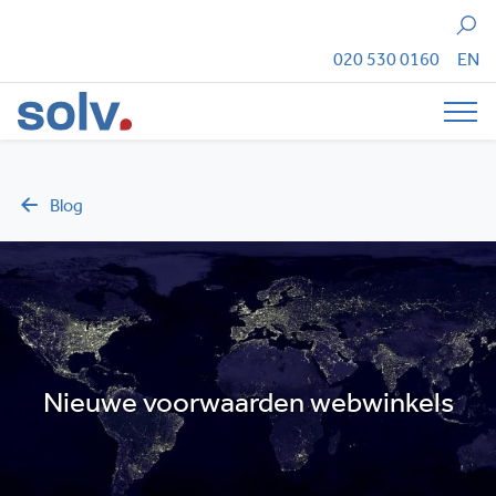
Zoeken
020 530 0160
EN
Tog
Blog
Nieuwe voorwaarden webwinkels