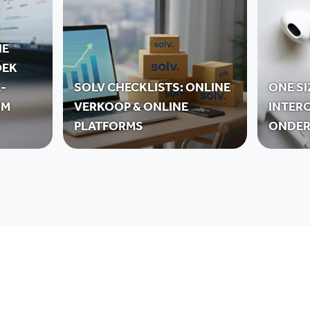
IE
OEK
-
SOLV CHECKLISTS: ONLINE
ONE SI
RM
VERKOOP & ONLINE
INTERO
PLATFORMS
ONDER