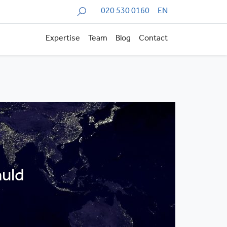
Zoeken
020 530 0160
EN
Expertise
Team
Blog
Contact
uld