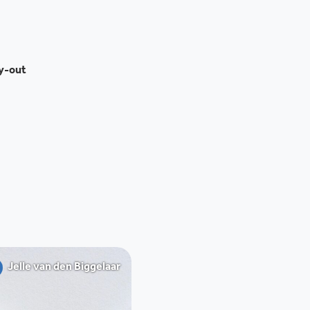
ay-out
Jelle van den Biggelaar