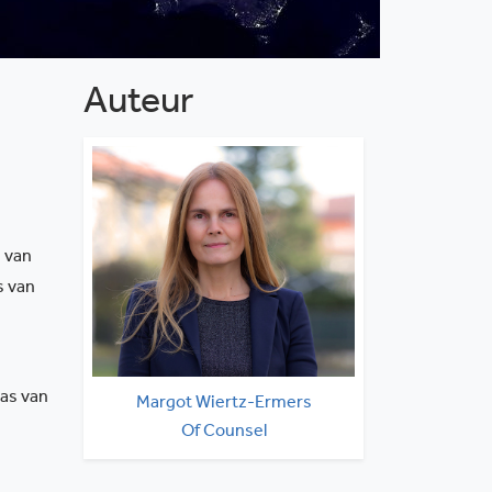
Auteur
s van
s van
was van
Margot Wiertz-Ermers
Of Counsel
020 530 0160