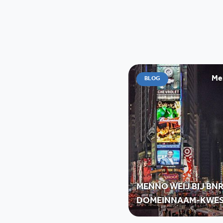
Me
BLOG
MENNO WEIJ BIJ BN
DOMEINNAAM-KWES