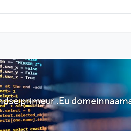
ndse primeur .Eu domeinnaama