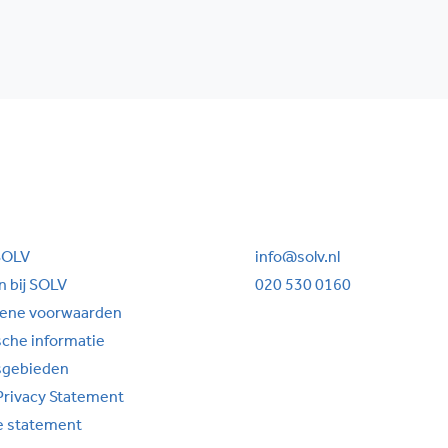
SOLV
info@solv.nl
 bij SOLV
020 530 0160
ene voorwaarden
sche informatie
sgebieden
Privacy Statement
e statement