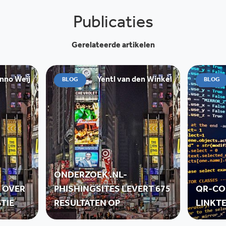
Publicaties
Gerelateerde artikelen
nno Weij
Yentl van den Winkel
BLOG
BLOG
ONDERZOEK .NL-
R OVER
PHISHINGSITES LEVERT 675
QR-CO
TIE
RESULTATEN OP
LINKT