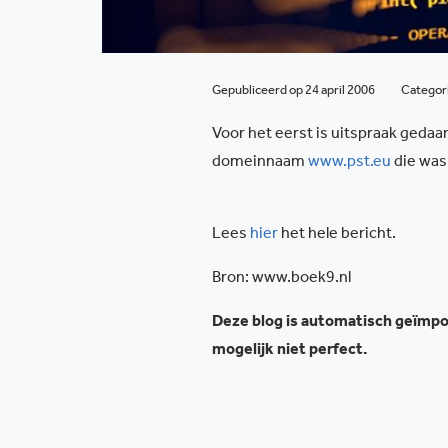
Gepubliceerd op 24 april 2006
Categor
Voor het eerst is uitspraak ged
domeinnaam
www.pst.eu
die was
Lees
hier
het hele bericht.
Bron: www.boek9.nl
Deze blog is automatisch geïmpor
mogelijk niet perfect.