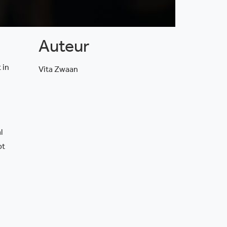
Auteur
 in
Vita Zwaan
l
pt