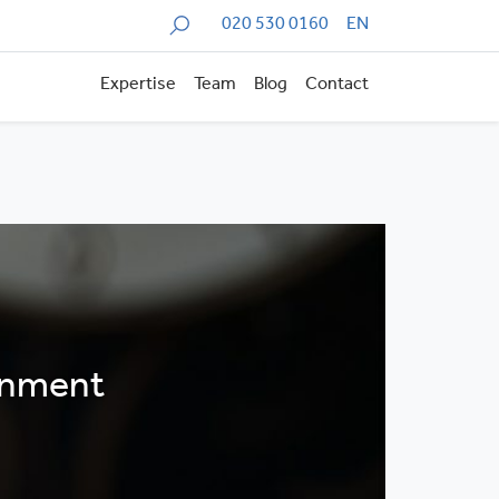
Zoeken
020 530 0160
EN
Expertise
Team
Blog
Contact
rnment