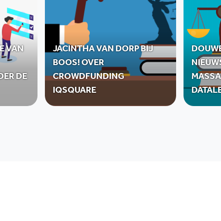
E VAN
JACINTHA VAN DORP BIJ
DOUWE
BOOS! OVER
NIEUW
DER DE
CROWDFUNDING
MASSA
IQSQUARE
DATAL