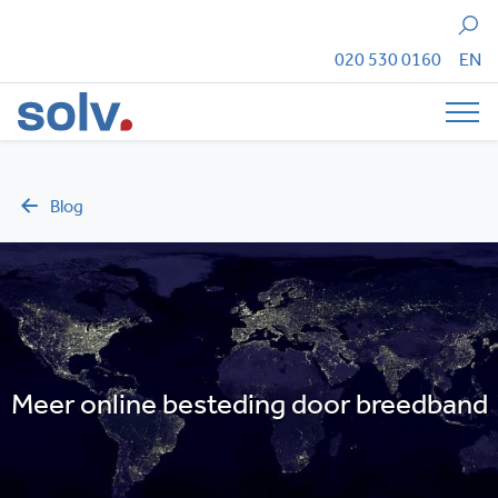
Zoeken
020 530 0160
EN
Tog
Blog
Meer online besteding door breedband