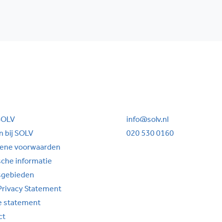
SOLV
info@solv.nl
 bij SOLV
020 530 0160
ene voorwaarden
sche informatie
sgebieden
Privacy Statement
e statement
ct