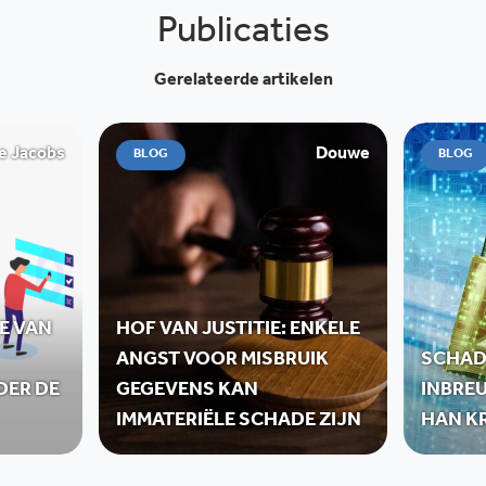
Publicaties
Gerelateerde artikelen
e Jacobs
Douwe
BLOG
BLOG
E VAN
HOF VAN JUSTITIE: ENKELE
ANGST VOOR MISBRUIK
SCHAD
DER DE
GEGEVENS KAN
INBREU
IMMATERIËLE SCHADE ZIJN
HAN KR