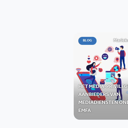
Mariek
BLOG
HET MEDIA-PRIVILEG
AANBIEDERS VAN
MEDIADIENSTEN ON
EMFA