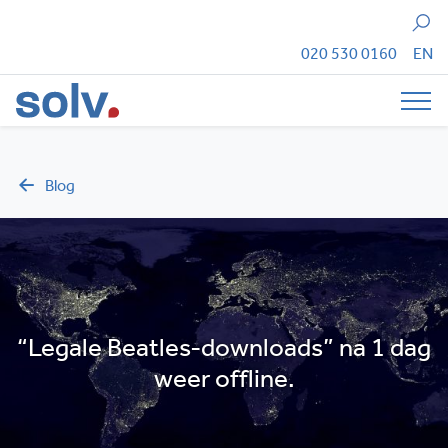
Zoeken
020 530 0160
EN
Tog
Blog
“Legale Beatles-downloads” na 1 dag
weer offline.