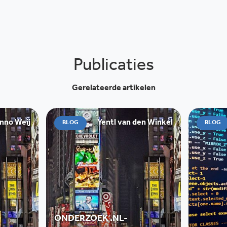
Publicaties
Gerelateerde artikelen
nno Weij
Yentl van den Winkel
BLOG
BLOG
ONDERZOEK .NL-