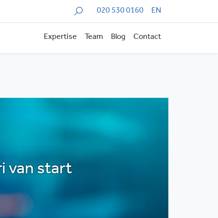
Zoeken
020 530 0160
EN
Expertise
Team
Blog
Contact
 van start