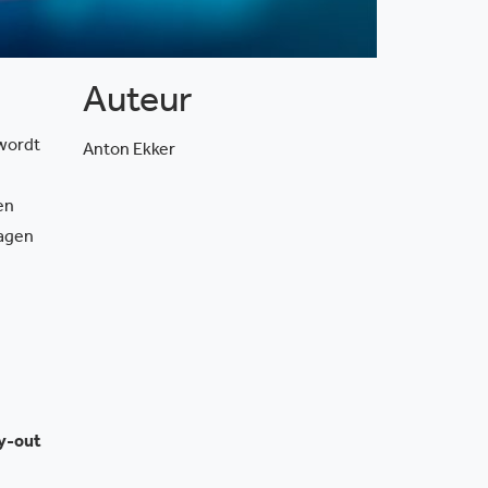
Auteur
wordt
Anton Ekker
en
ragen
ay-out