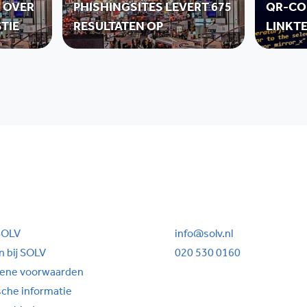
R OVER
PHISHINGSITES LEVERT 675
QR-CO
TIE
RESULTATEN OP
LINKT
SOLV
info@solv.nl
 bij SOLV
020 530 0160
ene voorwaarden
sche informatie