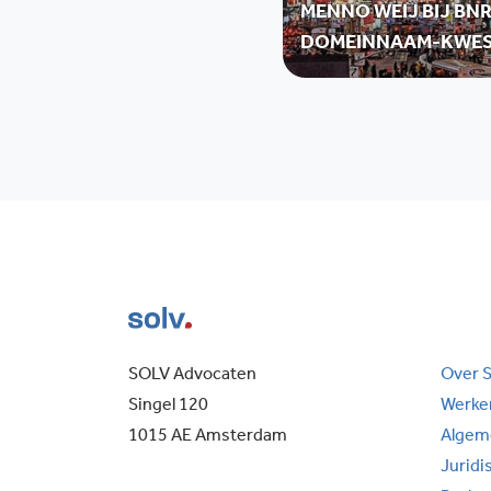
MENNO WEIJ BIJ BN
DOMEINNAAM-KWES
SOLV Advocaten
Over 
Singel 120
Werken
1015 AE Amsterdam
Algem
Juridi