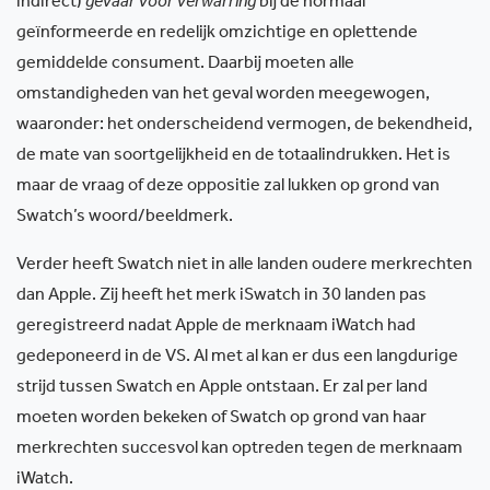
indirect)
gevaar voor verwarring
bij de normaal
geïnformeerde en redelijk omzichtige en oplettende
gemiddelde consument. Daarbij moeten alle
omstandigheden van het geval worden meegewogen,
waaronder:
het onderscheidend vermogen, de bekendheid,
de mate van soortgelijkheid en de totaalindrukken. Het is
maar de vraag of deze oppositie zal lukken op grond van
Swatch’s woord/beeldmerk.
Verder heeft Swatch niet in alle landen oudere merkrechten
dan Apple. Zij heeft het merk iSwatch in 30 landen pas
geregistreerd nadat Apple de merknaam iWatch had
gedeponeerd in de VS. Al met al kan er dus een langdurige
strijd tussen Swatch en Apple ontstaan. Er zal per land
moeten worden bekeken of Swatch op grond van haar
merkrechten succesvol kan optreden tegen de merknaam
iWatch.