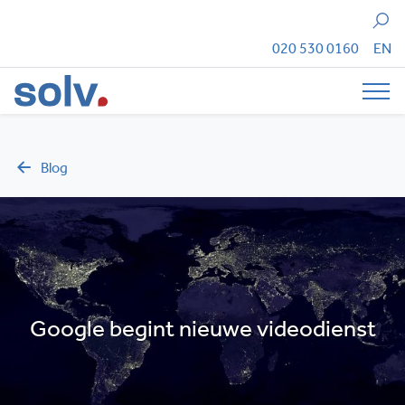
Zoeken
020 530 0160
EN
Tog
Blog
Google begint nieuwe videodienst