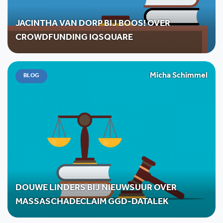
JACINTHA VAN DORP BIJ BOOS! OVER
CROWDFUNDING IQSQUARE
Micha Schimmel
BLOG
DOUWE LINDERS BIJ NIEUWSUUR OVER
MASSASCHADECLAIM GGD-DATALEK