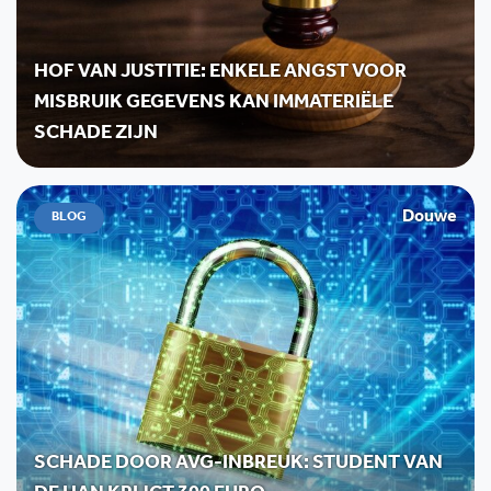
HOF VAN JUSTITIE: ENKELE ANGST VOOR
MISBRUIK GEGEVENS KAN IMMATERIËLE
SCHADE ZIJN
Douwe
BLOG
SCHADE DOOR AVG-INBREUK: STUDENT VAN