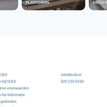
PLATFORMS
ONDER
SOLV
info@solv.nl
 bij SOLV
020 530 0160
ene voorwaarden
sche informatie
sgebieden