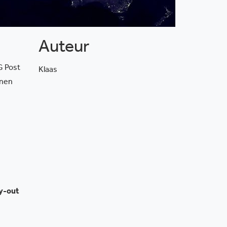
Auteur
G Post
Klaas
nnen
ay-out