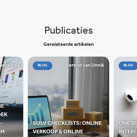
Publicaties
Gerelateerde artikelen
ckers van de Graaff
Berend van Unnik
BLOG
BLOG
IE
OEK
-
SOLV CHECKLISTS: ONLINE
ONE SI
RM
VERKOOP & ONLINE
INTERO