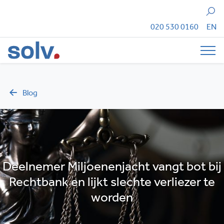
Zoeken
020 530 0160
EN
Tog
Blog
Deelnemer Miljoenenjacht vangt bot bij
Rechtbank en lijkt slechte verliezer te
worden