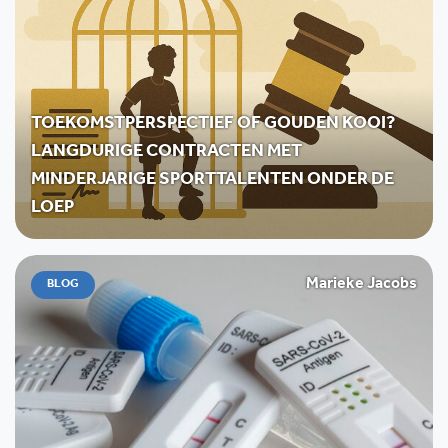
TOEKOMSTPERSPECTIEF OF GOUDEN KOOI?
LANGDURIGE CONTRACTEN MET
MINDERJARIGE SPORTTALENTEN ONDER DE
LOEP
Marieke Jacobs
BLOG