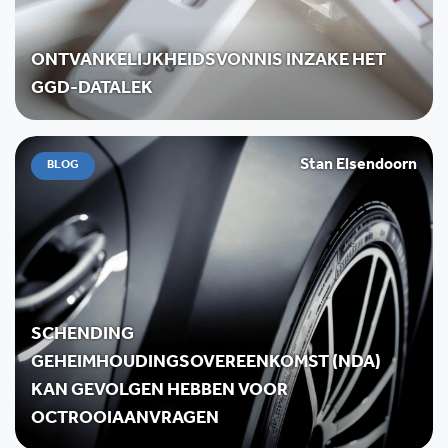
ONTVANKELIJKHEIDSVONNIS INZAKE HET
GGD-DATALEK
Stan Elsendoorn
BLOG
SCHENDING
GEHEIMHOUDINGSOVEREENKOMST (NDA)
KAN GEVOLGEN HEBBEN VOOR
OCTROOIAANVRAGEN