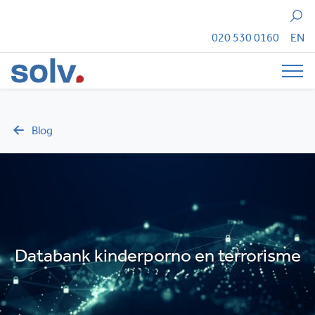
Zoeken
020 530 0160
EN
Tog
Blog
Databank kinderporno en terrorisme