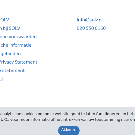
SOLV
info@solv.nl
 bij SOLV
020 530 0160
ene voorwaarden
sche informatie
sgebieden
Privacy Statement
e statement
ct
analytische cookies om onze website goed te laten functioneren en het g
t. Ga voor meer informatie of het intrekken van uw toestemming naar o
©2026 SOLV Advocaten
Akkoord