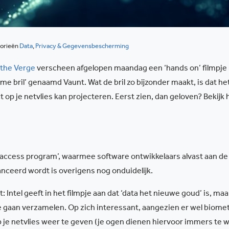
orieën
Data
,
Privacy & Gegevensbescherming
the Verge
verscheen afgelopen maandag een ‘hands on’ filmpje
mme bril’ genaamd Vaunt. Wat de bril zo bijzonder maakt, is dat he
t op je netvlies kan projecteren. Eerst zien, dan geloven? Bekijk 
rly access program’, waarmee software ontwikkelaars alvast aan de
anceerd wordt is overigens nog onduidelijk.
: Intel geeft in het filmpje aan dat ‘data het nieuwe goud’ is, maa
e gaan verzamelen. Op zich interessant, aangezien er wel biome
p je netvlies weer te geven (je ogen dienen hiervoor immers te