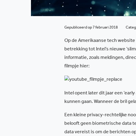
Gepubliceerd op 7 februari 2018
Categ
Op de Amerikaanse tech website
betrekking tot Intel’s nieuwe ‘sli
informatie, zoals meldingen, direc
filmpje hier:
Intel opent later dit jaar een ‘ea
kunnen gaan. Wanneer de bril gel
Een kleine privacy-rechtelijke noot
belooft geen biometrische data t
data vereist is om de berichten o