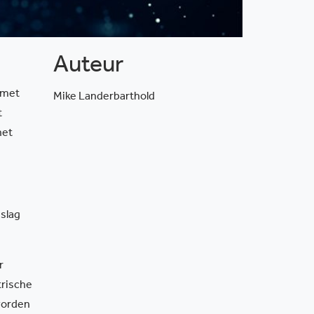
Auteur
 met
Mike Landerbarthold
t
het
 slag
r
trische
 worden