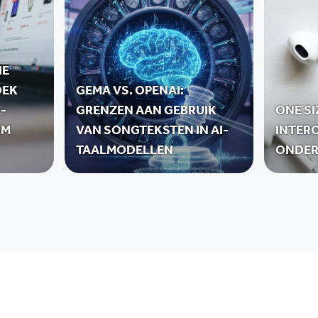
IE
OEK
GEMA VS. OPENAI:
-
GRENZEN AAN GEBRUIK
ONE SI
RM
VAN SONGTEKSTEN IN AI-
INTERO
TAALMODELLEN
ONDER