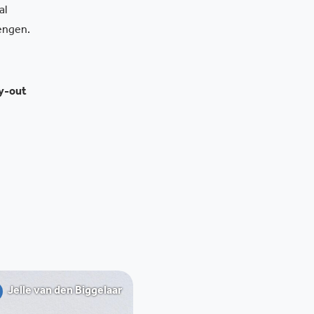
al
rengen.
ay-out
Jelle van den Biggelaar