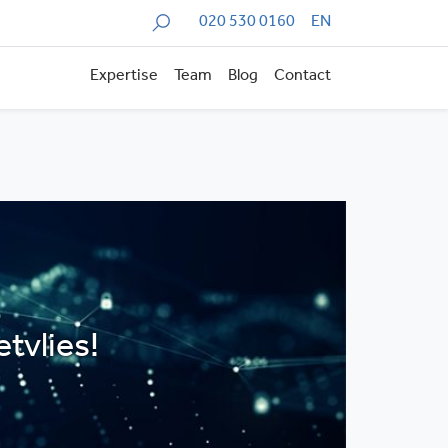
Zoeken
020 530 0160
EN
Expertise
Team
Blog
Contact
etvlies!