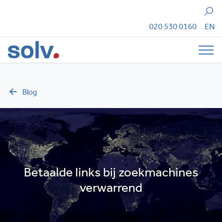
Zoeken
020 530 0160
EN
Tog
Blog
Betaalde links bij zoekmachines
verwarrend